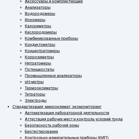
Аксессуары и комплектующие
Анализаторы
Водородомеры
Иономеры
Калориметры
Кислородомеры
Комбинированные приборы
Кондуктометры
Концентратомеры
Коррозиметры
Нитратомеры
Потенциостаты
Промышленные анализаторы
рН-метры
Термооксиметры
Титраторы
Электроды
Стандартизация, микроклимат, экомониторинг
Автоматизация лабораторной деятельности
Аттестация рабочих мест и контроль условий труда
Безопасность рабочей зоны
Биотестирование
Контрольно-измерительные приборы (КИП)